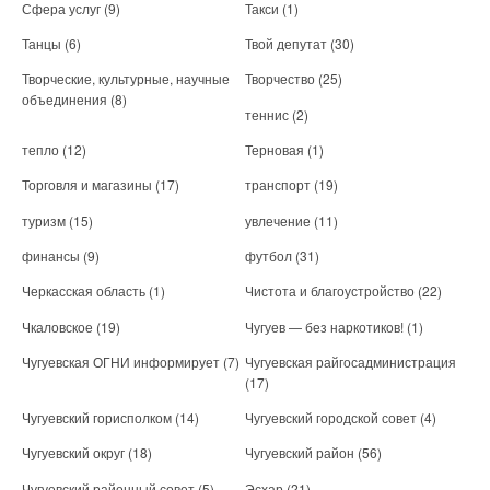
Сфера услуг
(9)
Такси
(1)
Танцы
(6)
Твой депутат
(30)
Творческие, культурные, научные
Творчество
(25)
объединения
(8)
теннис
(2)
тепло
(12)
Терновая
(1)
Торговля и магазины
(17)
транспорт
(19)
туризм
(15)
увлечение
(11)
финансы
(9)
футбол
(31)
Черкасская область
(1)
Чистота и благоустройство
(22)
Чкаловское
(19)
Чугуев — без наркотиков!
(1)
Чугуевская ОГНИ информирует
(7)
Чугуевская райгосадминистрация
(17)
Чугуевский горисполком
(14)
Чугуевский городской совет
(4)
Чугуевский округ
(18)
Чугуевский район
(56)
Чугуевский районный совет
(5)
Эсхар
(21)