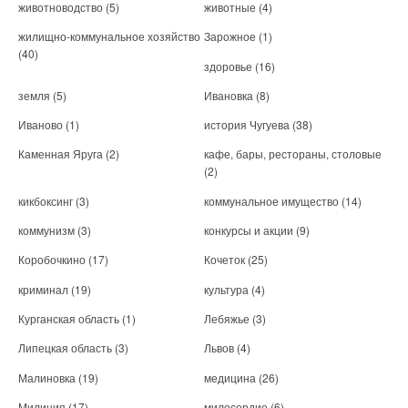
животноводство
(5)
животные
(4)
жилищно-коммунальное хозяйство
Зарожное
(1)
(40)
здоровье
(16)
земля
(5)
Ивановка
(8)
Иваново
(1)
история Чугуева
(38)
Каменная Яруга
(2)
кафе, бары, рестораны, столовые
(2)
кикбоксинг
(3)
коммунальное имущество
(14)
коммунизм
(3)
конкурсы и акции
(9)
Коробочкино
(17)
Кочеток
(25)
криминал
(19)
культура
(4)
Курганская область
(1)
Лебяжье
(3)
Липецкая область
(3)
Львов
(4)
Малиновка
(19)
медицина
(26)
Милиция
(17)
милосердие
(6)