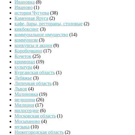
Ивановка
(8)
Иваново
(1)
история Чугуева
(38)
Каменная Яруга
(2)
кафе, бары, рестораны, столовые
(2)
кикбоксинг
(3)
коммунальное имущество
(14)
коммунизм
(3)
конкурсы и акции
(9)
Коробочкино
(17)
Кочеток
(25)
криминал
(19)
культура
(4)
Курганская область
(1)
Лебяжье
(3)
Липецкая область
(3)
Львов
(4)
Малиновка
(19)
медицина
(26)
Милиция
(17)
милосердие
(6)
Московская область
(1)
Мосьпаново
(4)
музыка
(10)
Нижегородская область
(2)