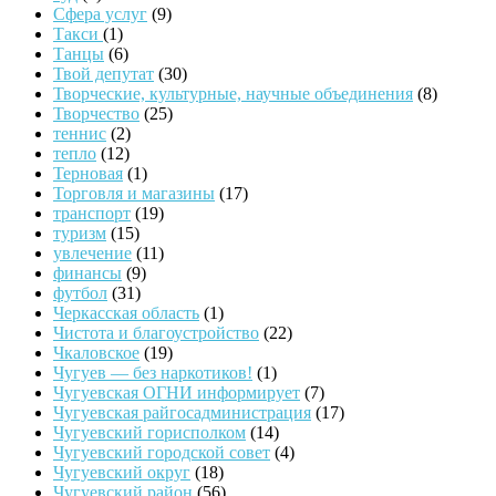
Сфера услуг
(9)
Такси
(1)
Танцы
(6)
Твой депутат
(30)
Творческие, культурные, научные объединения
(8)
Творчество
(25)
теннис
(2)
тепло
(12)
Терновая
(1)
Торговля и магазины
(17)
транспорт
(19)
туризм
(15)
увлечение
(11)
финансы
(9)
футбол
(31)
Черкасская область
(1)
Чистота и благоустройство
(22)
Чкаловское
(19)
Чугуев — без наркотиков!
(1)
Чугуевская ОГНИ информирует
(7)
Чугуевская райгосадминистрация
(17)
Чугуевский горисполком
(14)
Чугуевский городской совет
(4)
Чугуевский округ
(18)
Чугуевский район
(56)