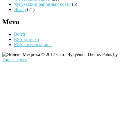
Чугуевский районный совет
(5)
Эсхар
(21)
Мета
Войти
RSS
записей
RSS
комментариев
© 2017 Сайт Чугуева - Theme: Patus by
FameThemes
.