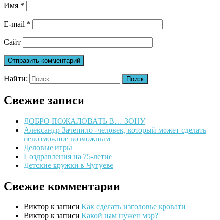
Имя
*
E-mail
*
Сайт
Найти:
Свежие записи
ДОБРО ПОЖАЛОВАТЬ В… ЗОНУ
Александр Зачепило -человек, который может сделать
невозможное возможным
Деловые игры
Поздравления на 75-летие
Детские кружки в Чугуеве
Свежие комментарии
Виктор
к записи
Как сделать изголовье кровати
Виктор
к записи
Какой нам нужен мэр?