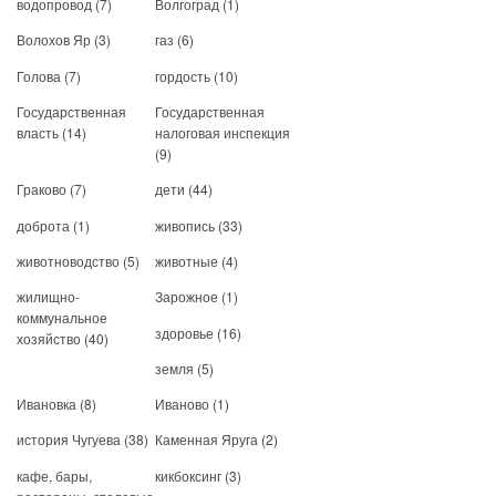
водопровод
(7)
Волгоград
(1)
Волохов Яр
(3)
газ
(6)
Голова
(7)
гордость
(10)
Государственная
Государственная
власть
(14)
налоговая инспекция
(9)
Граково
(7)
дети
(44)
доброта
(1)
живопись
(33)
животноводство
(5)
животные
(4)
жилищно-
Зарожное
(1)
коммунальное
здоровье
(16)
хозяйство
(40)
земля
(5)
Ивановка
(8)
Иваново
(1)
история Чугуева
(38)
Каменная Яруга
(2)
кафе, бары,
кикбоксинг
(3)