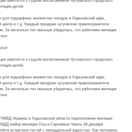
ии заботится о судьбе воспитанников Чугуевского городского
итации детей.
и для подшефных множество поездок в Харьковский цирк,
й центр и т.д. Каждый праздник чугуевские правоохранители
м. За несколько лет малыши убедилась, что работники милиции
узья.
узья
ии заботится о судьбе воспитанников Чугуевского городского
итации детей.
и для подшефных множество поездок в Харьковский цирк,
й центр и т.д. Каждый праздник чугуевские правоохранители
м. За несколько лет малыши убедилась, что работники милиции
узья.
 ГУМВД Украины в Харьковской области подполковник милиции
КМДД майор милиции Ольга Сергеевна Чмель 29 декабря
ебята встретили гостей с неподдельной радостью. Как положено,