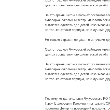
Около трех лет Чугуевский райотдел милиц
центра социально-психологической реабил
За это время шефы в погонах организовал
аквапарка кукольный театр, кинологически
пытаются сделать для детей незабываемы
не только стражи порядка, но и лучшие др
Не только стражи порядка, но и лучшие др
Около трех лет Чугуевский райотдел милиц
центра социально-психологической реабил
За это время шефы в погонах организовал
аквапарка кукольный театр, кинологически
пытаются сделать для детей незабываемы
не только стражи порядка, но и лучшие др
Поэтому когда начальник Чугуевского РО
Гарри Валерьевич Клерини и начальник О
посетили Центр на новогодний праздник, р