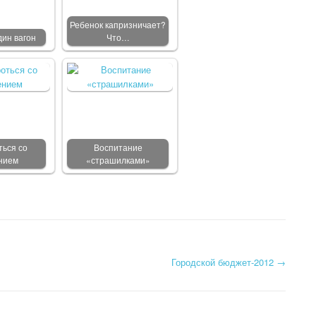
Ребенок капризничает?
дин вагон
Что…
ться со
Воспитание
нием
«страшилками»
Городской бюджет-2012
→