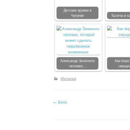
Детские кружки в
Чугуеве
Тысяча и о
Александр Зачепило
Как боро
-человек,…
смуще
Милиция
←
Белз
Post navigation