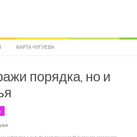
Ы
КАРТА ЧУГУЕВА
ражи порядка, но и
ья
я
узья