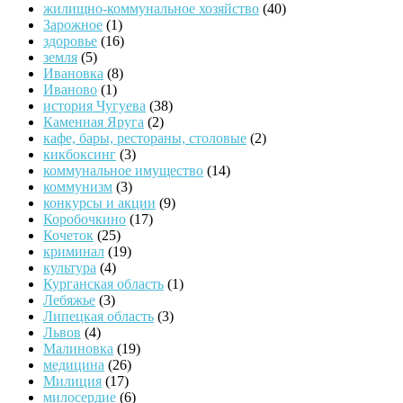
жилищно-коммунальное хозяйство
(40)
Зарожное
(1)
здоровье
(16)
земля
(5)
Ивановка
(8)
Иваново
(1)
история Чугуева
(38)
Каменная Яруга
(2)
кафе, бары, рестораны, столовые
(2)
кикбоксинг
(3)
коммунальное имущество
(14)
коммунизм
(3)
конкурсы и акции
(9)
Коробочкино
(17)
Кочеток
(25)
криминал
(19)
культура
(4)
Курганская область
(1)
Лебяжье
(3)
Липецкая область
(3)
Львов
(4)
Малиновка
(19)
медицина
(26)
Милиция
(17)
милосердие
(6)