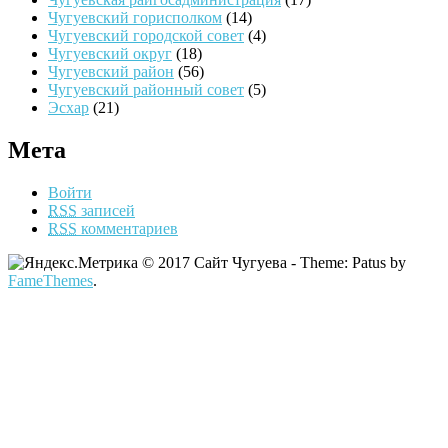
Чугуевский горисполком
(14)
Чугуевский городской совет
(4)
Чугуевский округ
(18)
Чугуевский район
(56)
Чугуевский районный совет
(5)
Эсхар
(21)
Мета
Войти
RSS
записей
RSS
комментариев
© 2017 Сайт Чугуева - Theme: Patus by
FameThemes
.