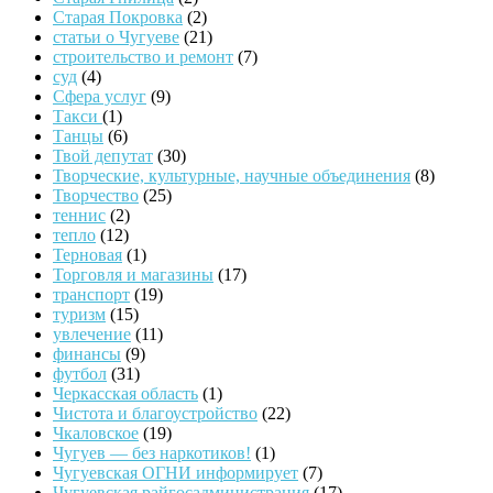
Старая Покровка
(2)
статьи о Чугуеве
(21)
строительство и ремонт
(7)
суд
(4)
Сфера услуг
(9)
Такси
(1)
Танцы
(6)
Твой депутат
(30)
Творческие, культурные, научные объединения
(8)
Творчество
(25)
теннис
(2)
тепло
(12)
Терновая
(1)
Торговля и магазины
(17)
транспорт
(19)
туризм
(15)
увлечение
(11)
финансы
(9)
футбол
(31)
Черкасская область
(1)
Чистота и благоустройство
(22)
Чкаловское
(19)
Чугуев — без наркотиков!
(1)
Чугуевская ОГНИ информирует
(7)
Чугуевская райгосадминистрация
(17)