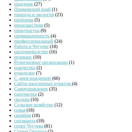
праздник
(27)
Приморский край
(1)
природа и экология
(23)
проблема
(5)
происшествия
(5)
прокуратура
(9)
промышленность
(4)
профессиональный
(24)
Работа в Чугуеве
(18)
растениеводство
(16)
резонанс
(10)
Религиозные организации
(1)
рождество
(2)
рукоделие
(7)
С днем рождения!
(66)
Сайты населенных пунктов
(4)
Самоуправление
(35)
саночистка
(2)
свадьба
(10)
Сельское хозяйство
(12)
семья
(18)
скорбим
(18)
соцзащита
(18)
спорт Чугуева
(81)
Старая Гнилица
(2)