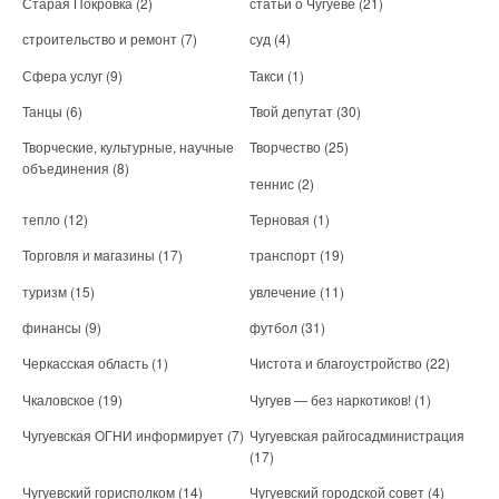
Старая Покровка
(2)
статьи о Чугуеве
(21)
строительство и ремонт
(7)
суд
(4)
Сфера услуг
(9)
Такси
(1)
Танцы
(6)
Твой депутат
(30)
Творческие, культурные, научные
Творчество
(25)
объединения
(8)
теннис
(2)
тепло
(12)
Терновая
(1)
Торговля и магазины
(17)
транспорт
(19)
туризм
(15)
увлечение
(11)
финансы
(9)
футбол
(31)
Черкасская область
(1)
Чистота и благоустройство
(22)
Чкаловское
(19)
Чугуев — без наркотиков!
(1)
Чугуевская ОГНИ информирует
(7)
Чугуевская райгосадминистрация
(17)
Чугуевский горисполком
(14)
Чугуевский городской совет
(4)