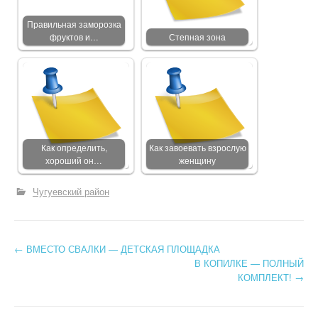
Правильная заморозка
фруктов и…
Степная зона
Как определить,
Как завоевать взрослую
хороший он…
женщину
Чугуевский район
←
ВМЕСТО СВАЛКИ — ДЕТСКАЯ ПЛОЩАДКА
Post navigation
В КОПИЛКЕ — ПОЛНЫЙ
КОМПЛЕКТ!
→