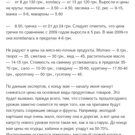
— от 8 до 130 грн., колбасу — от 13 до 120 грн. Выросли и цены
на крупы: пшеничная — 3.50 — 4.50, овсянка — 12, рис — 9-15,
манка — 5-6, макароны — 5.60
— 8.50, гречка — от 21 до 24 грн. Следует отметить, что цена
гречки по сравнению с 2009 годом выросла в 5 раз. В мае 2009-го
она колебалась в пределах 4-6 грн.
Не радуют и цены на мясо-мо-лочные продукты. Молоко — 9 грн.,
творог — 35, сметана — 30 грн., мед — 45, растительное масло
— 14-15 грн. Стоимость на свинину установилась в пределах 35-
70 грн., сало — 10-30 грн., говядину — 35-60, курятину— 17.50-40
грн., кролятину — 50 грн., гусятину — 45.
По данным экспертов, к концу мая — началу июня начнут
снижаться цены на основные виды продуктовых товаров. Это
будет вызвано, прежде всего, тем, что стоимость прошлогоднего
урожая заметно снизится по мере того, как на прилавки будут
поступать созревшие овощи и фрукты. Например, молодой
картошки еще очень мало, поэтому она и дорогая, а вот цена на
капусту нового урожая почти такая же, как и на старую. До конца
мая цены на огурцы, кабачки и редис упадут на 50-70%.
Исключением останутся помидоры, массовый урожай которых