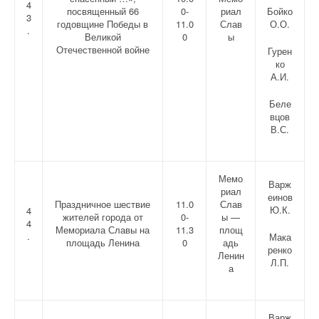
4
посвященный 66
0-
риал
Бойко
3
годовщине Победы в
11.0
Слав
О.О.
.
Великой
0
ы
Отечественной войне
Гурен
ко
А.И.
Беле
вцов
В.С.
Мемо
Варж
риал
еинов
Праздничное шествие
11.0
Слав
Ю.К.
4
жителей города от
0-
ы —
4
Мемориала Славы на
11.3
площ
.
Мака
площадь Ленина
0
адь
ренко
Ленин
Л.П.
а
Варж