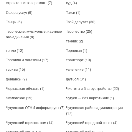
строительство и ремонт
(7)
суд
(4)
Сфера услуг
(9)
Такси
(1)
Танцы
(6)
Твой депутат
(30)
Творческие, культурные, научные
Творчество
(25)
объединения
(8)
теннис
(2)
тепло
(12)
Терновая
(1)
Торговля и магазины
(17)
транспорт
(19)
туризм
(15)
увлечение
(11)
финансы
(9)
футбол
(31)
Черкасская область
(1)
Чистота и благоустройство
(22)
Чкаловское
(19)
Чугуев — без наркотиков!
(1)
Чугуевская ОГНИ информирует
(7)
Чугуевская райгосадминистрация
(17)
Чугуевский горисполком
(14)
Чугуевский городской совет
(4)
Чугуевский округ
(18)
Чугуевский район
(56)