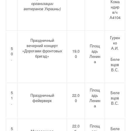
Кома
организации
ндир
ветеранов Украины)
в/ч
А4104
Гурен
Праздничный
ко
вечерний концерт
Площ
А.И.
5
«Дорогами фронтовых
19.0
адь
0
бригад»
0
Ленин
.
Беле
а
вцов
В.С.
Площ
5
Беле
Праздничный
22.0
адь
1
вцов
фейерверк
0
Ленин
.
В.С.
а
22.0
Площ
5
Беле