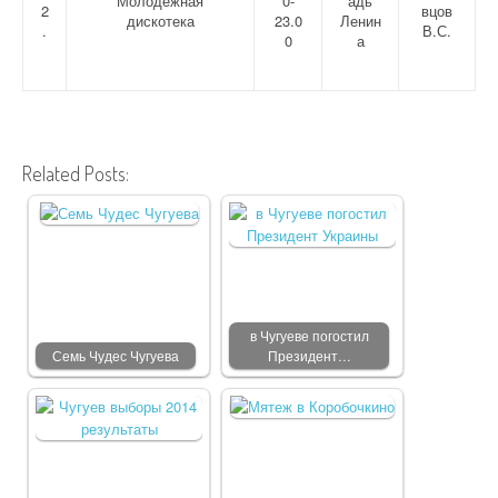
Молодежная
0-
адь
2
вцов
дискотека
23.0
Ленин
.
В.С.
0
а
Related Posts:
в Чугуеве погостил
Семь Чудес Чугуева
Президент…