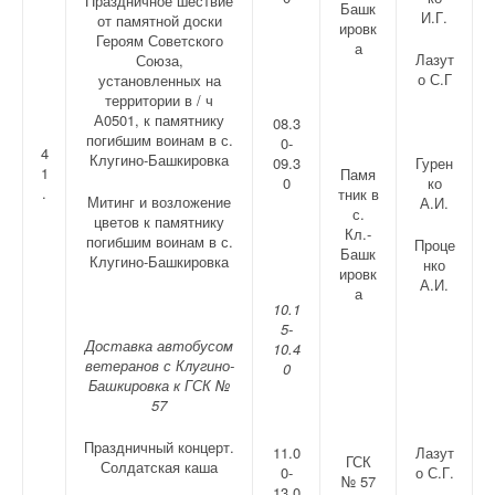
Праздничное шествие
Башк
И.Г.
от памятной доски
ировк
Героям Советского
а
Лазут
Союза,
о С.Г
установленных на
территории в / ч
А0501, к памятнику
08.3
погибшим воинам в с.
0-
4
Клугино-Башкировка
09.3
Гурен
1
Памя
0
ко
.
тник в
Митинг и возложение
А.И.
с.
цветов к памятнику
Кл.-
погибшим воинам в с.
Проце
Башк
Клугино-Башкировка
нко
ировк
А.И.
а
10.1
5-
Доставка автобусом
10.4
ветеранов с Клугино-
0
Башкировка к ГСК №
57
Праздничный концерт.
11.0
Лазут
ГСК
Солдатская каша
0-
о С.Г.
№ 57
13.0