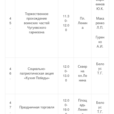
еинов
Ю.К.
Торжественное
11.3
4
прохождение
Пл.
Мака
0-
5
воинских частей
Ленин
ренко
12.0
.
Чугуевского
а
Л.П.
0
гарнизона
Гурен
ко
А.И.
Бело
12.0
Сквер
ус
4
Социально-
0-
на
Т.Г.
6
патриотическая акция
13.0
пл.Ле
.
«Кухня Победы»
0
нина
12.0
Площ
4
Бело
0-
адь
7
Праздничная торговля
ус
19.0
Ленин
.
Т.Г.
0
а