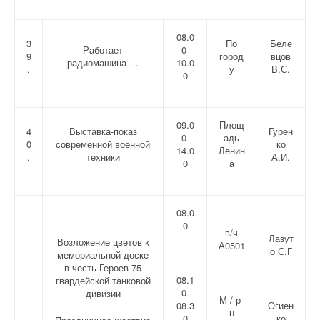
08.0
3
По
Беле
Работает
0-
9
город
вцов
радиомашина …
10.0
.
у
В.С.
0
09.0
Площ
4
Выставка-показ
Гурен
0-
адь
0
современной военной
ко
14.0
Ленин
.
техники
А.И.
0
а
08.0
0
в/ч
Лазут
Возложение цветов к
А0501
о С.Г
мемориальной доске
в честь Героев 75
08.1
гвардейской танковой
0-
дивизии
М / р-
08.3
Огиен
н
0
ко