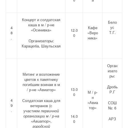
Концерт и солдатская
Бело
каша в м / р-не
ус
4
Кафе
«Осинивка»
12.0
Т.Г.
8
«Веро
0
.
ника»
Организаторы:
Карацюба, Шаульская
Орган
изато
Митинг и возложение
ры:
цветов к памятнику
погибшим воинам в м
Дробь
13.0
/ р-не «Авиатор»
Р.Г
М / р-
0
н
4
Солдатская каша для
«Авиа
СОШ
9
ветеранов (с
тор»
№: 6
.
участием
первичной
организации м / р-на
14.0
АРЗ
«Авиатор»,
0
городской