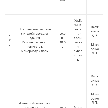
0
Ул.К.
Либкн
Варж
Праздничное шествие
ехта
еинов
жителей города от
09.3
— ул.
Ю.К.
4
здания
0-
Харьк
2
Исполнительного
10.0
овска
.
Мака
комитета к
0
я-
ренко
Мемориалу Славы
сквер
Л.П.
Слав
ы
Варж
еинов
Ю.К.
Мака
ренко
Л.П.
Митинг «И помнит мир
спасенный …»,
10.0
Мемо