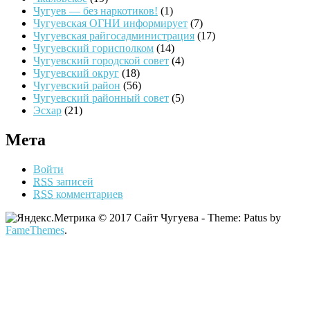
Чугуев — без наркотиков!
(1)
Чугуевская ОГНИ информирует
(7)
Чугуевская райгосадминистрация
(17)
Чугуевский горисполком
(14)
Чугуевский городской совет
(4)
Чугуевский округ
(18)
Чугуевский район
(56)
Чугуевский районный совет
(5)
Эсхар
(21)
Мета
Войти
RSS
записей
RSS
комментариев
© 2017 Сайт Чугуева - Theme: Patus by
FameThemes
.