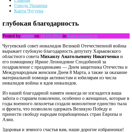
Главная
Города Украины
Карта Чугуева
глубокая благодарность
Posted by
admin
on
16.03.2012
in
Благодарности
Чугуевский совет инвалидов Великой Отечественной войны
выражает глубокую благодарность депутату Харьковского
областного совета
Михаилу Анатольевичу Никитченко
и
его помощнику Ирине Леонидовне Сподобиной за
поздравление с праздниками — Днем защитника Отечества и
Международным женским Днем 8 Марта, а также за оказание
материальной помощи активистам и юбилярам из числа
инвалидов войны и вдов инвалидов.
Из нашей благодарной памяти никогда не изгладится ваша
забота о старшем поколении, особенно о женщинах, которые в
годы военного лихолетья создали монолитное единство тыла
и фронта, что позволило одержать Великую Победу и
принести свободу народам порабощенных стран Европы и
Азии.
Здоровья и земного счастья вам, наши дорогие избранники!