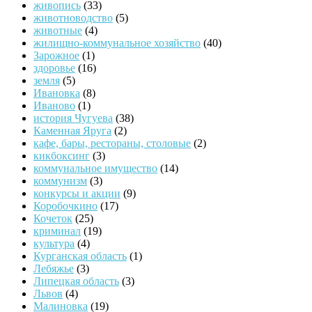
живопись
(33)
животноводство
(5)
животные
(4)
жилищно-коммунальное хозяйство
(40)
Зарожное
(1)
здоровье
(16)
земля
(5)
Ивановка
(8)
Иваново
(1)
история Чугуева
(38)
Каменная Яруга
(2)
кафе, бары, рестораны, столовые
(2)
кикбоксинг
(3)
коммунальное имущество
(14)
коммунизм
(3)
конкурсы и акции
(9)
Коробочкино
(17)
Кочеток
(25)
криминал
(19)
культура
(4)
Курганская область
(1)
Лебяжье
(3)
Липецкая область
(3)
Львов
(4)
Малиновка
(19)