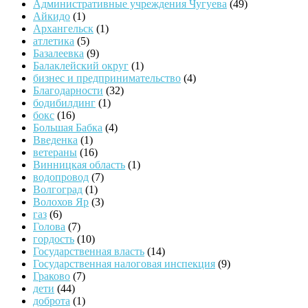
Административные учреждения Чугуева
(49)
Айкидо
(1)
Архангельск
(1)
атлетика
(5)
Базалеевка
(9)
Балаклейский округ
(1)
бизнес и предпринимательство
(4)
Благодарности
(32)
бодибилдинг
(1)
бокс
(16)
Большая Бабка
(4)
Введенка
(1)
ветераны
(16)
Винницкая область
(1)
водопровод
(7)
Волгоград
(1)
Волохов Яр
(3)
газ
(6)
Голова
(7)
гордость
(10)
Государственная власть
(14)
Государственная налоговая инспекция
(9)
Граково
(7)
дети
(44)
доброта
(1)