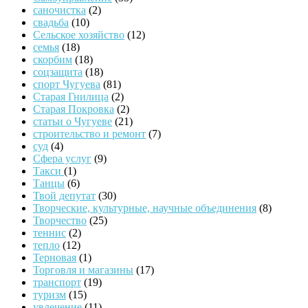
саночистка
(2)
свадьба
(10)
Сельское хозяйство
(12)
семья
(18)
скорбим
(18)
соцзащита
(18)
спорт Чугуева
(81)
Старая Гнилица
(2)
Старая Покровка
(2)
статьи о Чугуеве
(21)
строительство и ремонт
(7)
суд
(4)
Сфера услуг
(9)
Такси
(1)
Танцы
(6)
Твой депутат
(30)
Творческие, культурные, научные объединения
(8)
Творчество
(25)
теннис
(2)
тепло
(12)
Терновая
(1)
Торговля и магазины
(17)
транспорт
(19)
туризм
(15)
увлечение
(11)