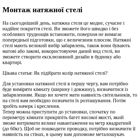
Монтаж натяжної стелі
На сьогоднішній день, натяжна стеля це модне, сучасне і
надійне покриття стелі. Ви зможете його швидко і без
особливих труднощів встановити, поверхня не вимагає
попередньої підготовки, що є величезним плюсом. Натяжні
стелі мають великий вибір забарвлень, також вони бувають
матові або лакові, використовуючи даний вид стелі, ви
зможете створити ексклюзивний дизайн в будинку або
квартирі.
Цікава статья: Як підібрати колір натяжної стелі?
Для установки натяжної стелі в першу чергу, вам потрібно
буде виміряти кімнату (ширину і довжину), визначитися із
забарвленням. Якщо ви хочете мати наявність світильників, то
на стелі вам необхідно позначити їх розташування. Потім
зробіть начерк і креслення.
Тепер можна приступити до установки, спочатку по
периметру кімнати прикріпіть багет високої якості, який
зможе витримати велике навантаження на метр квадратний
(до 60кг). Щоб не пошкодити проводку, потрібно визначити її
наявність на стінах, в цьому вам допоможе металошукач.