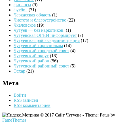
финансы
(9)
футбол
(31)
Черкасская область
(1)
Чистота и благоустройство
(22)
Чкаловское
(19)
Чугуев — без наркотиков!
(1)
Чугуевская ОГНИ информирует
(7)
Чугуевская райгосадминистрация
(17)
Чугуевский горисполком
(14)
Чугуевский городской совет
(4)
Чугуевский округ
(18)
Чугуевский район
(56)
Чугуевский районный совет
(5)
Эсхар
(21)
Мета
Войти
RSS
записей
RSS
комментариев
© 2017 Сайт Чугуева - Theme: Patus by
FameThemes
.