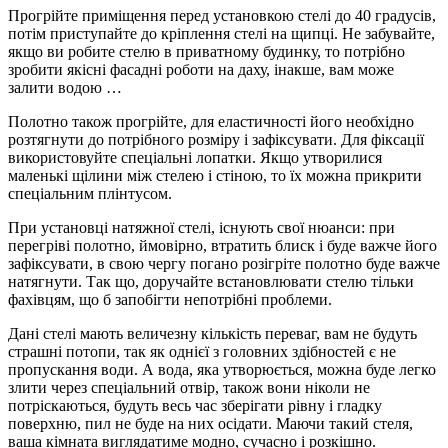
Прогрійте приміщення перед установкою стелі до 40 градусів,
потім приступайте до кріплення стелі на щипці. Не забувайте,
якщо ви робите стелю в приватному будинку, то потрібно
зробити якісні фасадні роботи на даху, інакше, вам може
залити водою …
Полотно також прогрійте, для еластичності його необхідно
розтягнути до потрібного розміру і зафіксувати. Для фіксації
використовуйте спеціальні лопатки. Якщо утворилися
маленькі щілини між стелею і стіною, то їх можна прикрити
спеціальним плінтусом.
При установці натяжної стелі, існують свої нюанси: при
перегріві полотно, ймовірно, втратить блиск і буде важче його
зафіксувати, в свою чергу погано розігріте полотно буде важче
натягнути. Так що, доручайте встановлювати стелю тільки
фахівцям, що б запобігти непотрібні проблеми.
Дані стелі мають величезну кількість переваг, вам не будуть
страшні потопи, так як однієї з головних здібностей є не
пропускання води. А вода, яка утворюється, можна буде легко
злити через спеціальний отвір, також вони ніколи не
потріскаються, будуть весь час зберігати рівну і гладку
поверхню, пил не буде на них осідати. Маючи такий стеля,
ваша кімната виглядатиме модно, сучасно і розкішно.