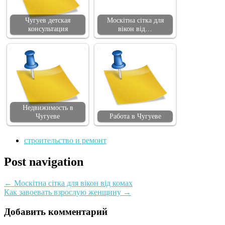
Чугуев детская
Москітна сітка для
консультация
вікон від…
Недвижимость в
Чугуеве
Работа в Чугуеве
строительство и ремонт
Post navigation
←
Москітна сітка для вікон від комах
Как завоевать взрослую женщину
→
Добавить комментарий