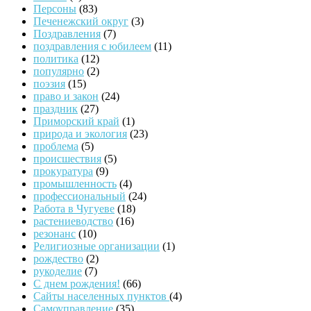
Персоны
(83)
Печенежский округ
(3)
Поздравления
(7)
поздравления с юбилеем
(11)
политика
(12)
популярно
(2)
поэзия
(15)
право и закон
(24)
праздник
(27)
Приморский край
(1)
природа и экология
(23)
проблема
(5)
происшествия
(5)
прокуратура
(9)
промышленность
(4)
профессиональный
(24)
Работа в Чугуеве
(18)
растениеводство
(16)
резонанс
(10)
Религиозные организации
(1)
рождество
(2)
рукоделие
(7)
С днем рождения!
(66)
Сайты населенных пунктов
(4)
Самоуправление
(35)