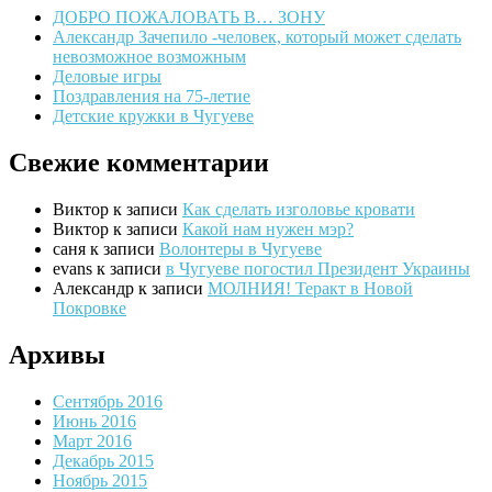
ДОБРО ПОЖАЛОВАТЬ В… ЗОНУ
Александр Зачепило -человек, который может сделать
невозможное возможным
Деловые игры
Поздравления на 75-летие
Детские кружки в Чугуеве
Свежие комментарии
Виктор
к записи
Как сделать изголовье кровати
Виктор
к записи
Какой нам нужен мэр?
саня
к записи
Волонтеры в Чугуеве
evans
к записи
в Чугуеве погостил Президент Украины
Александр
к записи
МОЛНИЯ! Теракт в Новой
Покровке
Архивы
Сентябрь 2016
Июнь 2016
Март 2016
Декабрь 2015
Ноябрь 2015