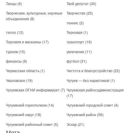
Танцы
(6)
Твой депутат
(30)
Творческие, культурные, научные
Творчество
(25)
объединения
(8)
теннис
(2)
тепло
(12)
Терновая
(1)
Торговля и магазины
(17)
транспорт
(19)
туризм
(15)
увлечение
(11)
финансы
(9)
футбол
(31)
Черкасская область
(1)
Чистота и благоустройство
(22)
Чкаловское
(19)
Чугуев — без наркотиков!
(1)
Чугуевская ОГНИ информирует
(7)
Чугуевская райгосадминистрация
(17)
Чугуевский горисполком
(14)
Чугуевский городской совет
(4)
Чугуевский округ
(18)
Чугуевский район
(56)
Чугуевский районный совет
(5)
Эсхар
(21)
Мета