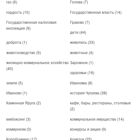
газ
(6)
Голова
(7)
гордость
(10)
Государственная власть
(14)
Государственная налоговая
Граково
(7)
инспекция
(9)
дети
(44)
доброта
(1)
живопись
(33)
животноводство
(5)
животные
(4)
жилищно-коммунальное хозяйство
Зарожное
(1)
(40)
здоровье
(16)
земля
(5)
Ивановка
(8)
Иваново
(1)
история Чугуева
(38)
Каменная Яруга
(2)
кафе, бары, рестораны, столовые
(2)
кикбоксинг
(3)
коммунальное имущество
(14)
коммунизм
(3)
конкурсы и акции
(9)
Коробочкино
(17)
Кочеток
(25)