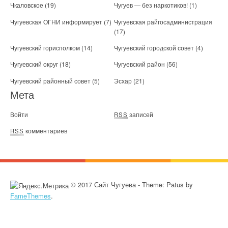
Чкаловское
(19)
Чугуев — без наркотиков!
(1)
Чугуевская ОГНИ информирует
(7)
Чугуевская райгосадминистрация
(17)
Чугуевский горисполком
(14)
Чугуевский городской совет
(4)
Чугуевский округ
(18)
Чугуевский район
(56)
Чугуевский районный совет
(5)
Эсхар
(21)
Мета
Войти
записей
RSS
комментариев
RSS
© 2017 Сайт Чугуева - Theme: Patus by
FameThemes
.