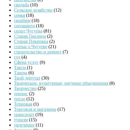
свадьба
(10)
Сельское хозяйство
(12)
семья
(18)
скорбим
(18)
соцзащита
(18)
спорт Чугуева
(81)
Старая Гнилица
(2)
Старая Покровка
(2)
статьи о Чугуеве
(21)
строительство и ремонт
(7)
суд
(4)
Сфера услуг
(9)
Такси
(1)
Танцы
(6)
Твой депутат
(30)
Творческие, культурные, научные объединения
(8)
Творчество
(25)
теннис
(2)
тепло
(12)
Терновая
(1)
Торговля и магазины
(17)
транспорт
(19)
туризм
(15)
увлечение
(11)