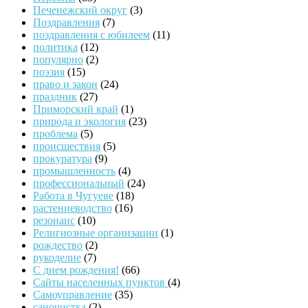
Печенежский округ
(3)
Поздравления
(7)
поздравления с юбилеем
(11)
политика
(12)
популярно
(2)
поэзия
(15)
право и закон
(24)
праздник
(27)
Приморский край
(1)
природа и экология
(23)
проблема
(5)
происшествия
(5)
прокуратура
(9)
промышленность
(4)
профессиональный
(24)
Работа в Чугуеве
(18)
растениеводство
(16)
резонанс
(10)
Религиозные организации
(1)
рождество
(2)
рукоделие
(7)
С днем рождения!
(66)
Сайты населенных пунктов
(4)
Самоуправление
(35)
саночистка
(2)