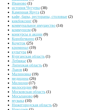
Иваново
(1)
история Чугуева
(38)
Каменная Яруга
(2)
кафе, бары, рестораны, столовые
(2)
кикбоксинг
(3)
коммунальное имущество
(14)
коммунизм
(3)
конкурсы и акции
(9)
Коробочкино
(17)
Кочеток
(25)
криминал
(19)
культура
(4)
Курганская область
(1)
Лебяжье
(3)
Липецкая область
(3)
Львов
(4)
Малиновка
(19)
медицина
(26)
Милиция
(17)
милосердие
(6)
Московская область
(1)
Мосьпаново
(4)
музыка
(10)
Нижегородская область
(2)
Николаев
(1)