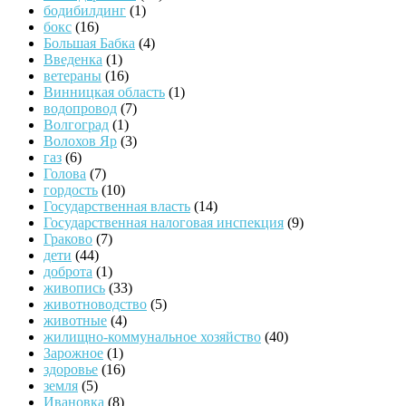
бодибилдинг
(1)
бокс
(16)
Большая Бабка
(4)
Введенка
(1)
ветераны
(16)
Винницкая область
(1)
водопровод
(7)
Волгоград
(1)
Волохов Яр
(3)
газ
(6)
Голова
(7)
гордость
(10)
Государственная власть
(14)
Государственная налоговая инспекция
(9)
Граково
(7)
дети
(44)
доброта
(1)
живопись
(33)
животноводство
(5)
животные
(4)
жилищно-коммунальное хозяйство
(40)
Зарожное
(1)
здоровье
(16)
земля
(5)
Ивановка
(8)