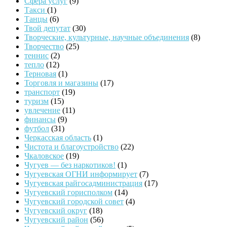
Сфера услуг
(9)
Такси
(1)
Танцы
(6)
Твой депутат
(30)
Творческие, культурные, научные объединения
(8)
Творчество
(25)
теннис
(2)
тепло
(12)
Терновая
(1)
Торговля и магазины
(17)
транспорт
(19)
туризм
(15)
увлечение
(11)
финансы
(9)
футбол
(31)
Черкасская область
(1)
Чистота и благоустройство
(22)
Чкаловское
(19)
Чугуев — без наркотиков!
(1)
Чугуевская ОГНИ информирует
(7)
Чугуевская райгосадминистрация
(17)
Чугуевский горисполком
(14)
Чугуевский городской совет
(4)
Чугуевский округ
(18)
Чугуевский район
(56)