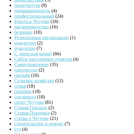
прокуратура
(9)
промышленность
(4)
профессиональный
(24)
Работа в Чугуеве
(18)
растениеводство
(16)
резонанс
(10)
Религиозные организации
(1)
рождество
(2)
рукоделие
(7)
С днем рождения!
(66)
Сайты населенных пунктов
(4)
Самоуправление
(35)
саночистка
(2)
свадьба
(10)
Сельское хозяйство
(12)
семья
(18)
скорбим
(18)
соцзащита
(18)
спорт Чугуева
(81)
Старая Гнилица
(2)
Старая Покровка
(2)
статьи о Чугуеве
(21)
строительство и ремонт
(7)
суд
(4)