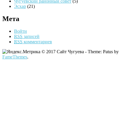
Чугуевский районный совет
(5)
Эсхар
(21)
Мета
Войти
RSS
записей
RSS
комментариев
© 2017 Сайт Чугуева - Theme: Patus by
FameThemes
.