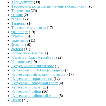
Твой депутат
(30)
Творческие, культурные, научные объединения
(8)
Творчество
(25)
теннис
(2)
тепло
(12)
Терновая
(1)
Торговля и магазины
(17)
транспорт
(19)
туризм
(15)
увлечение
(11)
финансы
(9)
футбол
(31)
Черкасская область
(1)
Чистота и благоустройство
(22)
Чкаловское
(19)
Чугуев — без наркотиков!
(1)
Чугуевская ОГНИ информирует
(7)
Чугуевская райгосадминистрация
(17)
Чугуевский горисполком
(14)
Чугуевский городской совет
(4)
Чугуевский округ
(18)
Чугуевский район
(56)
Чугуевский районный совет
(5)
Эсхар
(21)