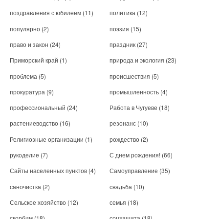
поздравления с юбилеем
(11)
политика
(12)
популярно
(2)
поэзия
(15)
право и закон
(24)
праздник
(27)
Приморский край
(1)
природа и экология
(23)
проблема
(5)
происшествия
(5)
прокуратура
(9)
промышленность
(4)
профессиональный
(24)
Работа в Чугуеве
(18)
растениеводство
(16)
резонанс
(10)
Религиозные организации
(1)
рождество
(2)
рукоделие
(7)
С днем рождения!
(66)
Сайты населенных пунктов
(4)
Самоуправление
(35)
саночистка
(2)
свадьба
(10)
Сельское хозяйство
(12)
семья
(18)
скорбим
(18)
соцзащита
(18)