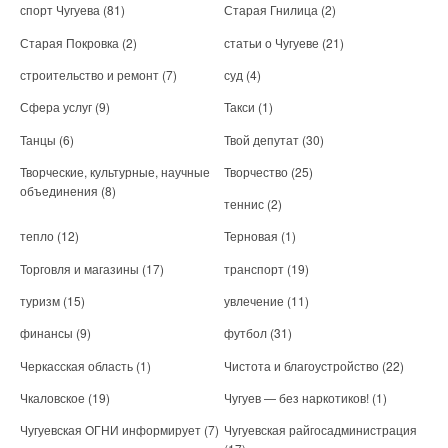
спорт Чугуева
(81)
Старая Гнилица
(2)
Старая Покровка
(2)
статьи о Чугуеве
(21)
строительство и ремонт
(7)
суд
(4)
Сфера услуг
(9)
Такси
(1)
Танцы
(6)
Твой депутат
(30)
Творческие, культурные, научные
Творчество
(25)
объединения
(8)
теннис
(2)
тепло
(12)
Терновая
(1)
Торговля и магазины
(17)
транспорт
(19)
туризм
(15)
увлечение
(11)
финансы
(9)
футбол
(31)
Черкасская область
(1)
Чистота и благоустройство
(22)
Чкаловское
(19)
Чугуев — без наркотиков!
(1)
Чугуевская ОГНИ информирует
(7)
Чугуевская райгосадминистрация