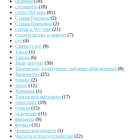
скорбим
(18)
соцзащита
(18)
спорт Чугуева
(81)
Старая Гнилица
(2)
Старая Покровка
(2)
статьи о Чугуеве
(21)
строительство и ремонт
(7)
суд
(4)
Сфера услуг
(9)
Такси
(1)
Танцы
(6)
Твой депутат
(30)
Творческие, культурные, научные объединения
(8)
Творчество
(25)
теннис
(2)
тепло
(12)
Терновая
(1)
Торговля и магазины
(17)
транспорт
(19)
туризм
(15)
увлечение
(11)
финансы
(9)
футбол
(31)
Черкасская область
(1)
Чистота и благоустройство
(22)