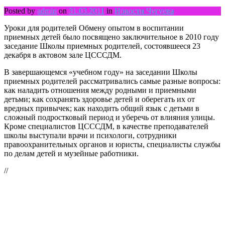
Posted by
admin
on
31.03.2011
in
Новости Чугуева
Уроки для родителей Обмену опытом в воспитании
приемных детей было посвящено заключительное в 2010 году
заседание Школы приемных родителей, состоявшееся 23
декабря в актовом зале ЦСССДМ.
В завершающемся «учебном году» на заседании Школы
приемных родителей рассматривались самые разные вопросы:
как наладить отношения между родными и приемными
детьми; как сохранять здоровье детей и оберегать их от
вредных привычек; как находить общий язык с детьми в
сложный подростковый период и уберечь от влияния улицы.
Кроме специалистов ЦСССДМ, в качестве преподавателей
школы выступали врачи и психологи, сотрудники
правоохранительных органов и юристы, специалисты службы
по делам детей и музейные работники.
//