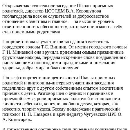
Открывая заключительное заседание Школы приемных
родителей, директор ЦСССДМ В.А. Корощупова
поблагодарила всех ее слушателей за добросовестное
отношение к занятиям и главное — за высокий уровень
ответственности к обязанностям, которые они взяли на себя
став приемными родителями.
Поприветствовала участников заседания заместитель
городского головы Т.С. Винник. От имени городского головы
Г. Н. Минаевой она вручила приемным семьям праздничные
фруктовые наборы, передала искренние слова поздравления с
наступающими новогодними праздниками и пожелания
здоровья, добра, мира и благополучия.
После фотопрезентации деятельности Школы приемных
родителей и викторины-интервью участники заседания
поделились друг с другом собственным опытом воспитания
приемных детей. Разговор шел о буднях и праздниках в
приемной семье, роли приемных родителей в становлении
личности ребенка и, конечно, любви к детям, которая, как
известно, творит чудеса. Беседу поддержали практический
психолог Н. П. Назарова и врач-педиатр Чугуевской ЦРБ О.
А. Комисарюк.
В торжественной обстановке семи приемным родителям были