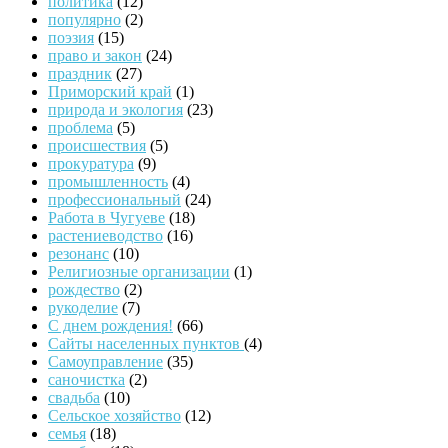
политика
(12)
популярно
(2)
поэзия
(15)
право и закон
(24)
праздник
(27)
Приморский край
(1)
природа и экология
(23)
проблема
(5)
происшествия
(5)
прокуратура
(9)
промышленность
(4)
профессиональный
(24)
Работа в Чугуеве
(18)
растениеводство
(16)
резонанс
(10)
Религиозные организации
(1)
рождество
(2)
рукоделие
(7)
С днем рождения!
(66)
Сайты населенных пунктов
(4)
Самоуправление
(35)
саночистка
(2)
свадьба
(10)
Сельское хозяйство
(12)
семья
(18)