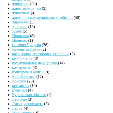
живопись
(33)
животноводство
(5)
животные
(4)
жилищно-коммунальное хозяйство
(40)
Зарожное
(1)
здоровье
(16)
земля
(5)
Ивановка
(8)
Иваново
(1)
история Чугуева
(38)
Каменная Яруга
(2)
кафе, бары, рестораны, столовые
(2)
кикбоксинг
(3)
коммунальное имущество
(14)
коммунизм
(3)
конкурсы и акции
(9)
Коробочкино
(17)
Кочеток
(25)
криминал
(19)
культура
(4)
Курганская область
(1)
Лебяжье
(3)
Липецкая область
(3)
Львов
(4)
Малиновка
(19)