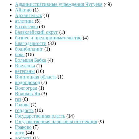
Административные учреждения Чугуева
(49)
Айкидо
(1)
Архангельск
(1)
атлетика
(5)
Базалеевка
(9)
Балаклейский округ
(1)
бизнес и предпринимательство
(4)
Благодарности
(32)
бодибилдинг
(1)
бокс
(16)
Большая Бабка
(4)
Введенка
(1)
ветераны
(16)
Винницкая область
(1)
водопровод
(7)
Волгоград
(1)
Волохов Яр
(3)
газ
(6)
Голова
(7)
гордость
(10)
Государственная власть
(14)
Государственная налоговая инспекция
(9)
Граково
(7)
дети
(44)
доброта
(1)