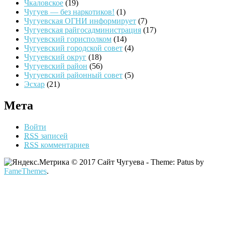
Чкаловское
(19)
Чугуев — без наркотиков!
(1)
Чугуевская ОГНИ информирует
(7)
Чугуевская райгосадминистрация
(17)
Чугуевский горисполком
(14)
Чугуевский городской совет
(4)
Чугуевский округ
(18)
Чугуевский район
(56)
Чугуевский районный совет
(5)
Эсхар
(21)
Мета
Войти
RSS
записей
RSS
комментариев
© 2017 Сайт Чугуева - Theme: Patus by
FameThemes
.