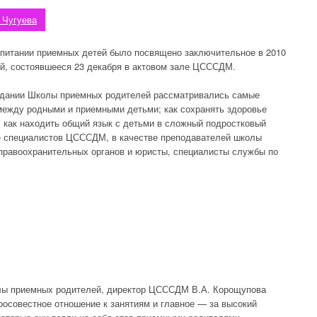
 Чугуева
спитании приемных детей было посвящено заключительное в 2010
й, состоявшееся 23 декабря в актовом зале ЦСССДМ.
едании Школы приемных родителей рассматривались самые
между родными и приемными детьми; как сохранять здоровье
; как находить общий язык с детьми в сложный подростковый
ме специалистов ЦСССДМ, в качестве преподавателей школы
 правоохранительных органов и юристы, специалисты службы по
лы приемных родителей, директор ЦСССДМ В.А. Корощупова
росовестное отношение к занятиям и главное — за высокий