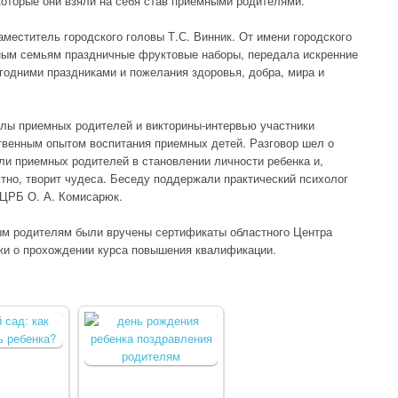
которые они взяли на себя став приемными родителями.
меститель городского головы Т.С. Винник. От имени городского
мным семьям праздничные фруктовые наборы, передала искренние
одними праздниками и пожелания здоровья, добра, мира и
лы приемных родителей и викторины-интервью участники
твенным опытом воспитания приемных детей. Разговор шел о
ли приемных родителей в становлении личности ребенка и,
естно, творит чудеса. Беседу поддержали практический психолог
 ЦРБ О. А. Комисарюк.
ым родителям были вручены сертификаты областного Центра
жи о прохождении курса повышения квалификации.