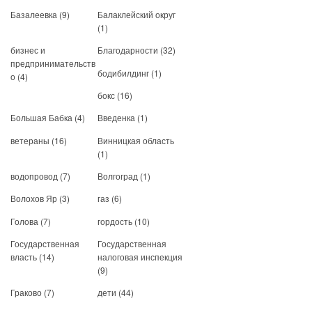
Базалеевка
(9)
Балаклейский округ
(1)
бизнес и
Благодарности
(32)
предпринимательств
бодибилдинг
(1)
о
(4)
бокс
(16)
Большая Бабка
(4)
Введенка
(1)
ветераны
(16)
Винницкая область
(1)
водопровод
(7)
Волгоград
(1)
Волохов Яр
(3)
газ
(6)
Голова
(7)
гордость
(10)
Государственная
Государственная
власть
(14)
налоговая инспекция
(9)
Граково
(7)
дети
(44)