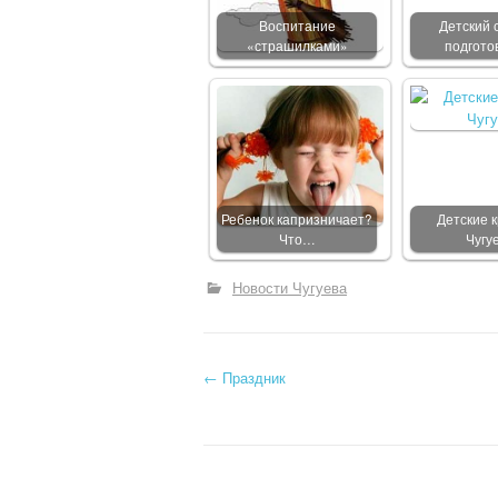
Воспитание
Детский с
«страшилками»
подгото
Ребенок капризничает?
Детские к
Что…
Чугу
Новости Чугуева
←
Праздник
Post navigation