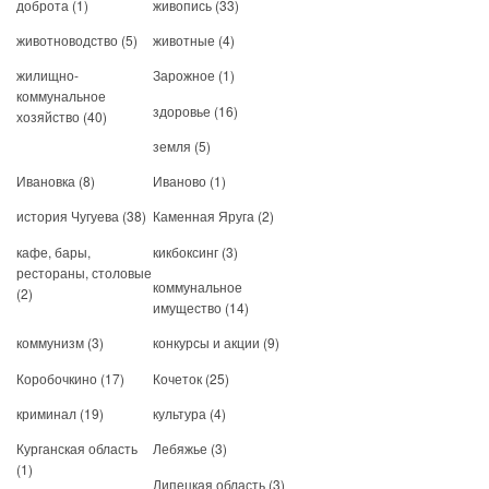
доброта
(1)
живопись
(33)
животноводство
(5)
животные
(4)
жилищно-
Зарожное
(1)
коммунальное
здоровье
(16)
хозяйство
(40)
земля
(5)
Ивановка
(8)
Иваново
(1)
история Чугуева
(38)
Каменная Яруга
(2)
кафе, бары,
кикбоксинг
(3)
рестораны, столовые
коммунальное
(2)
имущество
(14)
коммунизм
(3)
конкурсы и акции
(9)
Коробочкино
(17)
Кочеток
(25)
криминал
(19)
культура
(4)
Курганская область
Лебяжье
(3)
(1)
Липецкая область
(3)