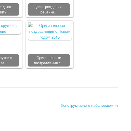
ад: как
день рождения
вить…
ребенка…
ружки в
Оригинальные
еве
поздравления с…
Конструктивно о наболевшем
→