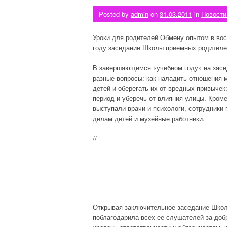
Posted by
admin
on
31.03.2011
in
Новости
Уроки для родителей Обмену опытом в во
году заседание Школы приемных родителе
В завершающемся «учебном году» на зас
разные вопросы: как наладить отношения 
детей и оберегать их от вредных привычек
период и уберечь от влияния улицы. Кро
выступали врачи и психологи, сотрудники
делам детей и музейные работники.
//
Открывая заключительное заседание Шко
поблагодарила всех ее слушателей за доб