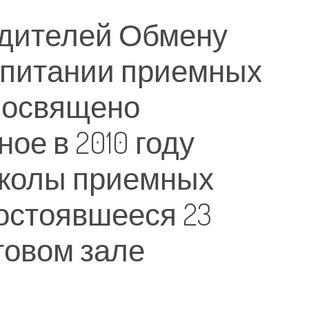
одителей Обмену
спитании приемных
посвящено
ое в 2010 году
колы приемных
остоявшееся 23
товом зале