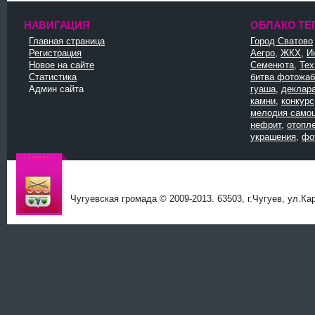
НАВИГАЦИЯ
ОБЛАКО ТЕ
Главная страница
Город Сватово
Регистрация
Аегро
,
ЖКХ
,
И
Новое на сайте
Семенюта
,
Тех
Статистика
битва фотожаб
Админ сайта
гуаша
,
деклар
камни
,
конкурс
мелодия само
нефрит
,
отопл
украшения
,
фо
Чугуевская громада © 2009-2013. 63503, г.Чугуев, ул.Ка
Чугуев