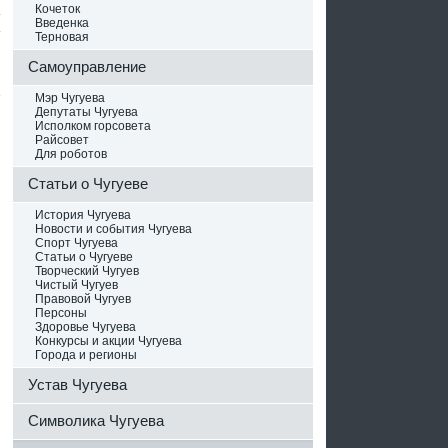
Кочеток
Введенка
Терновая
Самоуправление
Мэр Чугуева
Депутаты Чугуева
Исполком горсовета
Райсовет
Для роботов
Статьи о Чугуеве
История Чугуева
Новости и события Чугуева
Спорт Чугуева
Статьи о Чугуеве
Творческий Чугуев
Чистый Чугуев
Правовой Чугуев
Персоны
Здоровье Чугуева
Конкурсы и акции Чугуева
Города и регионы
Устав Чугуева
Символика Чугуева