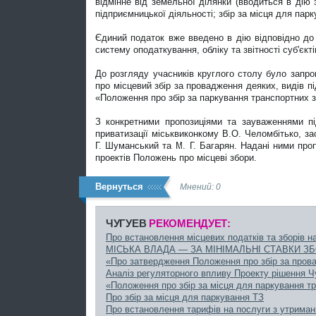
відмінне від земельної ділянки (вводиться в дію 
підприємницької діяльності; збір за місця для парк
Єдиний податок вже введено в дію відповідно до
систему оподаткування, обліку та звітності суб'єк
До розгляду учасників круглого столу було запро
про місцевий збір за провадження деяких, видів п
«Положення про збір за паркування транспортних з
З конкретними пропозиціями та зауваженнями пі
приватизації міськвиконкому В.О. Челомбітько, з
Г. Шуманський та М. Г. Багарян. Надані ними проп
проектів Положень про місцеві збори.
Вернуться
Мнений: 0
ЧУГУЕВ
РЕКОМЕНДУЕТ:
Про встановлення місцевих податків та зборів на
МІСЬКА ВЛАДА — ЗА МІНІМАЛЬНІ СТАВКИ ЗБ
«Про затвердження Положення про збір за прова
Аналіз регуляторного впливу Проекту рішення Чу
«Положення про збір за місця для паркування т
Про збір за місця для паркування ТЗ
Про встановлення тарифів на послуги з утриманн