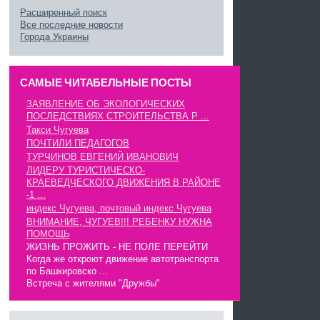
Расширенный поиск
Все последние новости
Города Украины
САМЫЕ ЧИТАБЕЛЬНЫЕ ПОСТЫ
ЗАЯВЛЕНИЕ ОБ ЭКОЛОГИЧЕСКИХ
ПОСЛЕДСТВИЯХ СТРОИТЕЛЬСТВА Р ...
Такси Чугуева
ПОЧТИЛИ ПЕДАГОГОВ
ТУРЧИНОВ ЕВГЕНИЙ ИВАНОВИЧ
ЛИДЕРУ ТУРИСТИЧЕСКО-
КРАЕВЕДЧЕСКОГО ДВИЖЕНИЯ В РАЙОНЕ
-1 ...
индекс Чугуева, почтовый индекс Чугуева
ВНИМАНИЕ, ЧУГУЕВ!!! РЕБЕНКУ НУЖНА
ПОМОЩЬ
ЖИЗНЬ ПРОЖИТЬ - НЕ ПОЛЕ ПЕРЕЙТИ
Когда же откроют движение автотранспорта
по Башкировско ...
Встреча с жителями "Дружбы"
------