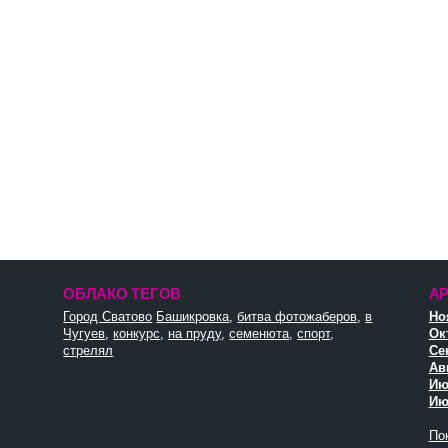
ОБЛАКО ТЕГОВ
А
Город Сватово
Башикровка
,
битва фотожаберов
,
в
Но
Чугуев
,
конкурс
,
на пруду
,
семенюта
,
спорт
,
Ок
стрелял
Се
Авг
Ию
Ию
Пок