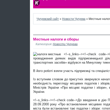
Чугуевский сайт
»
Новости Чугуева
» Местные налог
Местные налоги и сборы
Категория:
Новости Чугуева
<!--s_links--><!--check cod
провадження деяких видів підприємницької дія
транспортних засобів» відбувся на Минулому тижні
В його роботі взяли участь підприємці та спеціалі
Із вступним словом до присутніх звернувся началь
необхідність перегляду місцевих податків і зборі
Міністрів України «Про місцеві податки і збори»,
України.
<!--s_links--><!--check code-->До введення в дію 
28.09.2000 року «Про встановлення місцевих податк
міста були встановлені такі податки і збори: готе