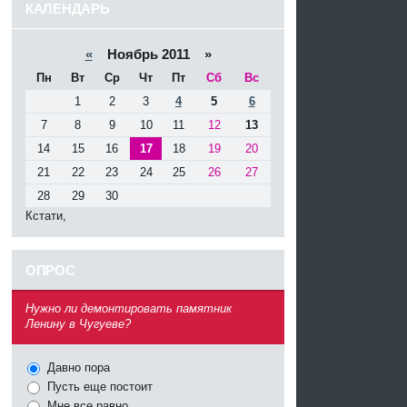
КАЛЕНДАРЬ
«
Ноябрь 2011 »
Пн
Вт
Ср
Чт
Пт
Сб
Вс
1
2
3
4
5
6
7
8
9
10
11
12
13
14
15
16
17
18
19
20
21
22
23
24
25
26
27
28
29
30
Кстати,
ОПРОС
^
Нужно ли демонтировать памятник
Ленину в Чугуеве?
Давно пора
Пусть еще постоит
Мне все равно