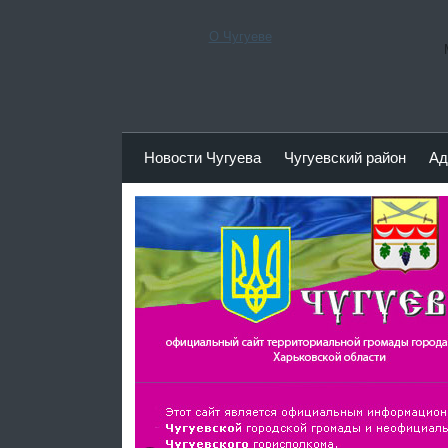
О Чугуеве
Неофициальн
Официальный сайт горсовета
Новости Чугуева
Чугуевский район
Ад