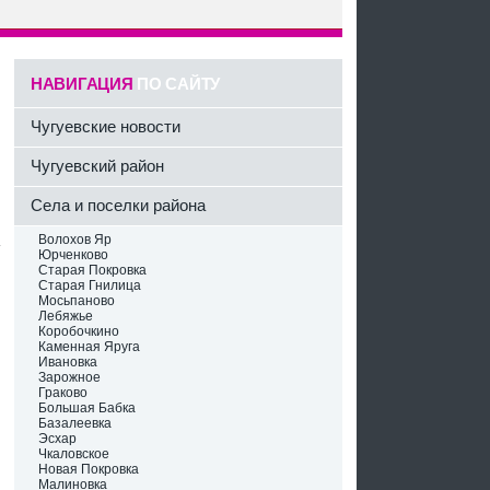
НАВИГАЦИЯ
ПО САЙТУ
Чугуевские новости
Чугуевский район
Села и поселки района
Волохов Яр
Юрченково
Старая Покровка
Старая Гнилица
Мосьпаново
Лебяжье
Коробочкино
Каменная Яруга
Ивановка
Зарожное
Граково
Большая Бабка
Базалеевка
Эсхар
Чкаловское
Новая Покровка
Малиновка