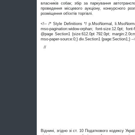
власників собак; збір за паркування автотранспо
проведення місцевого аукціону, конкурсного ро
розміщення об'єктів торгівлі.
<!-- /* Style Definitions */ p.MsoNormal, li.MsoNor
mso-pagination:widow-orphan; font-size:12.0pt; fo
@page Section1 {size:612.0pt 792.0pt; margin:2.0cm
mso-paper-source:0;} div.Section1 {page:Section1;} --
//
Віднині, згідно зі ст. 10 Податкового кодексу Укр