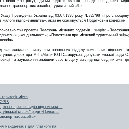
з 1 січня 2011 року); єдиний податок; збір за провадження деяких видів
ування транспортних засобів; туристичний збір.
 Указу Президента України від 03.07.1998 року №727/98 «Про спрощену
тів малого підприємництва», який не скасовується Податковим кодексом.
поновано три проекти Положень місцевих податків і зборів: «Положення
ідприємницької діяльності»; «Положення про місцевий туристичний збір»;
асобів».
д час засідання виступили начальник відділу земельних відносин та
аступник директора МП «Мрія» Ю.П.Саморуков, депутати міської ради С.
озиції та зауваження знайшли своє місце у вигляді відповідних змін до
 території міста
ОРІВ
дження деяких видів підприємни ...
гуївської міської ради «Полож ...
ранспортних засобів»
я майданчиків для платного па ...