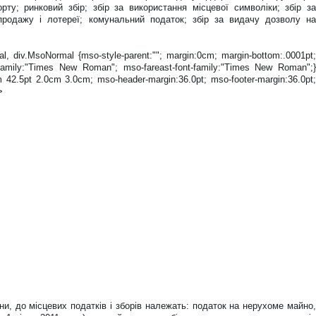
рту; ринковий збір; збір за використання місцевої символіки; збір за
зпродажу і лотереї; комунальний податок; збір за видачу дозволу на
mal, div.MsoNormal {mso-style-parent:""; margin:0cm; margin-bottom:.0001pt;
nt-family:"Times New Roman"; mso-fareast-font-family:"Times New Roman";}
 42.5pt 2.0cm 3.0cm; mso-header-margin:36.0pt; mso-footer-margin:36.0pt;
>
аїни, до місцевих податків і зборів належать: податок на нерухоме майно,