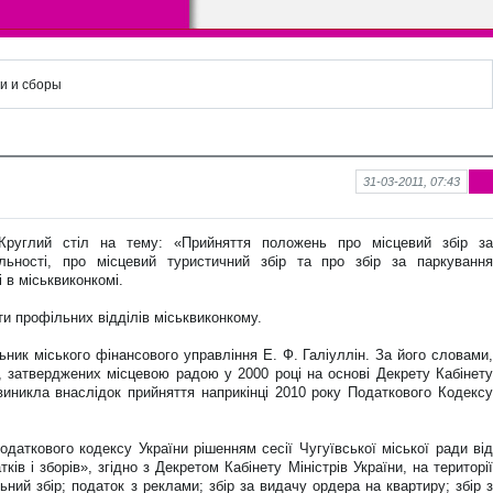
и и сборы
31-03-2011, 07:43
Ин
фо
рм
e-->Круглий стіл на тему: «Прийняття положень про місцевий збір за
аци
льності, про місцевий туристичний збір та про збір за паркування
я к
 в міськвиконкомі.
нов
ост
сти профільних відділів міськвиконкому.
и
ник міського фінансового управління Е. Ф. Галіуллін. За його словами,
в, затверджених місцевою радою у 2000 році на основі Декрету Кабінету
 виникла внаслідок прийняття наприкінці 2010 року Податкового Кодексу
Податкового кодексу України рішенням сесії Чугуївської міської ради від
ів і зборів», згідно з Декретом Кабінету Міністрів України, на території
льний збір; податок з реклами; збір за видачу ордера на квартиру; збір з