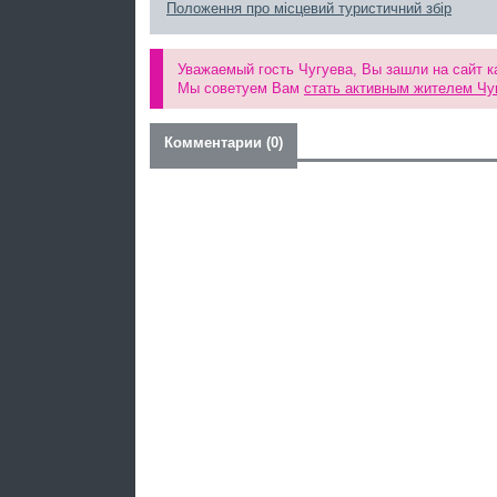
Положення про місцевий туристичний збір
Уважаемый гость Чугуева, Вы зашли на сайт к
Мы советуем Вам
стать активным жителем Чу
Комментарии (0)