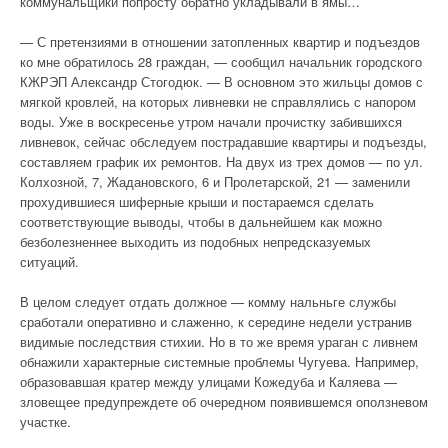
коммунальщики попросту обратно укладывали в ямы…
— С претензиями в отношении затопленных квартир и подъездов
ко мне обратилось 28 граждан, — сообщил начальник городского
КЖРЭП Александр Стогодюк. — В основном это жильцы домов с
мягкой кровлей, на которых ливневки не справлялись с напором
воды. Уже в воскресенье утром начали прочистку забившихся
ливневок, сейчас обследуем пострадавшие квартиры и подъезды,
составляем график их ремонтов. На двух из трех домов — по ул.
Колхозной, 7, Жадановского, 6 и Пролетарской, 21 — заменили
прохудившиеся шиферные крыши и постараемся сделать
соответствующие выводы, чтобы в дальнейшем как можно
безболезненнее выходить из подобных непредсказуемых
ситуаций.
В целом следует отдать должное — комму нальньге службы
сработали оперативно и слаженно, к середине недели устранив
видимые последствия стихии. Но в то же время ураган с ливнем
обнажили характерные системные проблемы Чугуева. Например,
образовавшая кратер между улицами Кожедуба и Каляева —
зловещее предупреждете об очередном появившемся оползневом
участке.