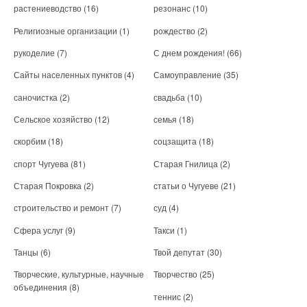
растениеводство
(16)
резонанс
(10)
Религиозные организации
(1)
рождество
(2)
рукоделие
(7)
С днем рождения!
(66)
Сайты населенных пунктов
(4)
Самоуправление
(35)
саночистка
(2)
свадьба
(10)
Сельское хозяйство
(12)
семья
(18)
скорбим
(18)
соцзащита
(18)
спорт Чугуева
(81)
Старая Гнилица
(2)
Старая Покровка
(2)
статьи о Чугуеве
(21)
строительство и ремонт
(7)
суд
(4)
Сфера услуг
(9)
Такси
(1)
Танцы
(6)
Твой депутат
(30)
Творческие, культурные, научные
Творчество
(25)
объединения
(8)
теннис
(2)