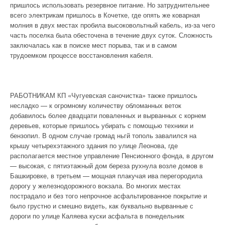
пришлось использовать резервное питание. Но затруднительнее
всего электрикам пришлось в Кочетке, где опять же коварная
молния в двух местах пробила высоковольтный кабель, из-за чего
часть поселка была обесточена в течение двух суток. Сложность
заключалась как в поиске мест порыва, так и в самом
трудоемком процессе восстановления кабеля.
РАБОТНИКАМ КП «Чугуевская саночистка» также пришлось
несладко — к огромному количеству обломанных веток
добавилось более двадцати поваленных и вырванных с корнем
деревьев, которые пришлось убирать с помощью техники и
бензопил. В одном случае громад ньгй тополь завалился на
крышу четырехэтажного здания по улице Леонова, где
располагается местное управление Пенсионного фонда, в другом
— высокая, с пятиэтажный дом береза рухнула возле домов в
Башкировке, в третьем — мощная плакучая ива перегородила
дорогу у железнодорожного вокзала. Во многих местах
пострадало и без того непрочное асфальтированное покрытие и
было грустно и смешно видеть, как буквально вырванные с
дороги по улице Каляева куски асфальта в понедельник