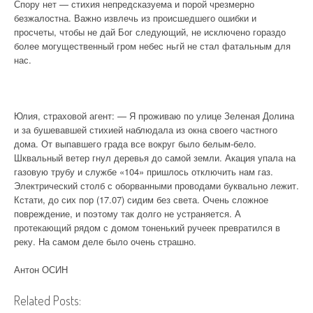
Спору нет — стихия непредсказуема и порой чрезмерно
безжалостна. Важно извлечь из происшедшего ошибки и
просчеты, чтобы не дай Бог следующий, не исключено гораздо
более могущественный гром небес ньгй не стал фатальным для
нас.
Юлия, страховой агент: — Я проживаю по улице Зеленая Долина
и за бушевавшей стихией наблюдала из окна своего частного
дома. От выпавшего града все вокруг было белым-бело.
Шквальный ветер гнул деревья до самой земли. Акация упала на
газовую трубу и службе «104» пришлось отключить нам газ.
Электрический столб с оборванными проводами буквально лежит.
Кстати, до сих пор (17.07) сидим без света. Очень сложное
повреждение, и поэтому так долго не устраняется. А
протекающий рядом с домом тоненький ручеек превратился в
реку. На самом деле было очень страшно.
Антон ОСИН
Related Posts: