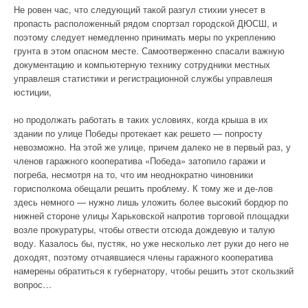
Не ровен час, что следующий такой разгул стихии унесет в
пропасть расположенный рядом спортзал городской ДЮСШ, и
поэтому следует немедленно принимать меры по укреплению
грунта в этом опасном месте. Самоотверженно спасали важную
документацию и компьютерную технику сотрудники местных
управлешя статистики и регистрационной службы управлешя
юстиции,
но продолжать работать в таких условиях, когда крыша в их
здании по улице Победы протекает как решето — попросту
невозможно. На этой же улице, причем далеко не в первый раз, у
членов гаражного кооператива «Победа» затопило гаражи и
погреба, несмотря на то, что им неоднократно чиновники
горисполкома обещали решить проблему. К тому же и де-лов
здесь немного — нужно лишь уложить более высокий бордюр по
нижней стороне улицы Харьковской напротив торговой площадки
возле прокуратуры, чтобы отвести отсюда дождевую и талую
воду. Казалось бы, пустяк, но уже несколько лет руки до него не
доходят, поэтому отчаявшиеся члены гаражного кооператива
намерены обратиться к губернатору, чтобы решить этот скользкий
вопрос…