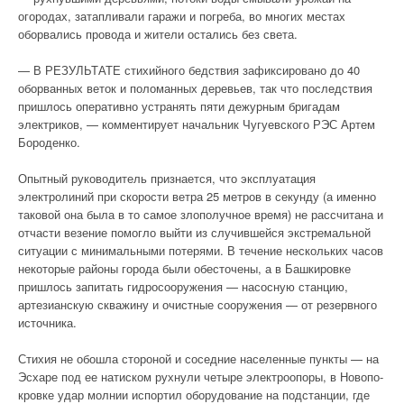
огородах, затапливали гаражи и погреба, во многих местах
оборвались провода и жители остались без света.
— В РЕЗУЛЬТАТЕ стихийного бедствия зафиксировано до 40
оборванных веток и поломанных деревьев, так что последствия
пришлось оперативно устранять пяти дежурным бригадам
электриков, — комментирует начальник Чугуевского РЭС Артем
Бороденко.
Опытный руководитель признается, что эксплуатация
электролиний при скорости ветра 25 метров в секунду (а именно
таковой она была в то самое злополучное время) не рассчитана и
отчасти везение помогло выйти из случившейся экстремальной
ситуации с минимальными потерями. В течение нескольких часов
некоторые районы города были обесточены, а в Башкировке
пришлось запитать гидросооружения — насосную станцию,
артезианскую скважину и очистные сооружения — от резервного
источника.
Стихия не обошла стороной и соседние населенные пункты — на
Эсхаре под ее натиском рухнули четыре электроопоры, в Новопо-
кровке удар молнии испортил оборудование на подстанции, где