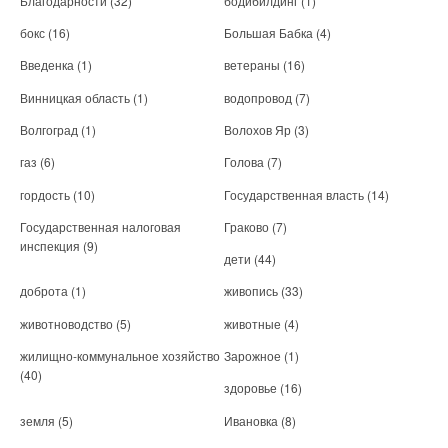
Благодарности
(32)
бодибилдинг
(1)
бокс
(16)
Большая Бабка
(4)
Введенка
(1)
ветераны
(16)
Винницкая область
(1)
водопровод
(7)
Волгоград
(1)
Волохов Яр
(3)
газ
(6)
Голова
(7)
гордость
(10)
Государственная власть
(14)
Государственная налоговая
Граково
(7)
инспекция
(9)
дети
(44)
доброта
(1)
живопись
(33)
животноводство
(5)
животные
(4)
жилищно-коммунальное хозяйство
Зарожное
(1)
(40)
здоровье
(16)
земля
(5)
Ивановка
(8)