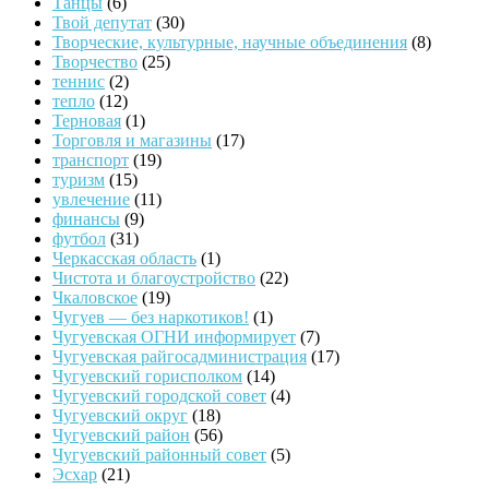
Танцы
(6)
Твой депутат
(30)
Творческие, культурные, научные объединения
(8)
Творчество
(25)
теннис
(2)
тепло
(12)
Терновая
(1)
Торговля и магазины
(17)
транспорт
(19)
туризм
(15)
увлечение
(11)
финансы
(9)
футбол
(31)
Черкасская область
(1)
Чистота и благоустройство
(22)
Чкаловское
(19)
Чугуев — без наркотиков!
(1)
Чугуевская ОГНИ информирует
(7)
Чугуевская райгосадминистрация
(17)
Чугуевский горисполком
(14)
Чугуевский городской совет
(4)
Чугуевский округ
(18)
Чугуевский район
(56)
Чугуевский районный совет
(5)
Эсхар
(21)