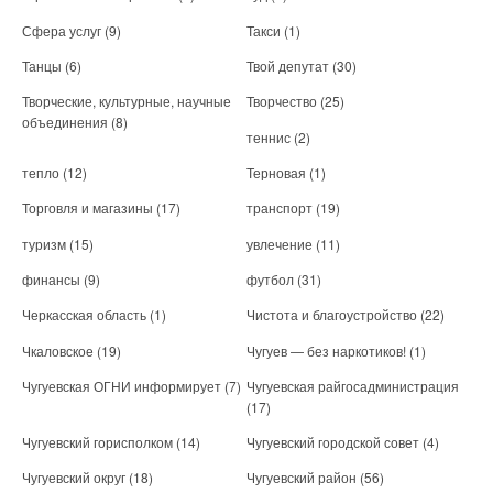
Сфера услуг
(9)
Такси
(1)
Танцы
(6)
Твой депутат
(30)
Творческие, культурные, научные
Творчество
(25)
объединения
(8)
теннис
(2)
тепло
(12)
Терновая
(1)
Торговля и магазины
(17)
транспорт
(19)
туризм
(15)
увлечение
(11)
финансы
(9)
футбол
(31)
Черкасская область
(1)
Чистота и благоустройство
(22)
Чкаловское
(19)
Чугуев — без наркотиков!
(1)
Чугуевская ОГНИ информирует
(7)
Чугуевская райгосадминистрация
(17)
Чугуевский горисполком
(14)
Чугуевский городской совет
(4)
Чугуевский округ
(18)
Чугуевский район
(56)