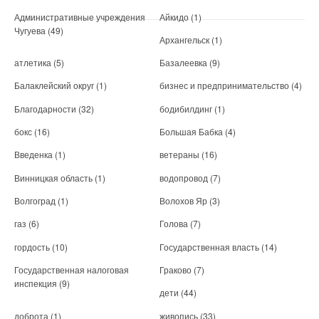
Административные учреждения
Айкидо
(1)
Чугуева
(49)
Архангельск
(1)
атлетика
(5)
Базалеевка
(9)
Балаклейский округ
(1)
бизнес и предпринимательство
(4)
Благодарности
(32)
бодибилдинг
(1)
бокс
(16)
Большая Бабка
(4)
Введенка
(1)
ветераны
(16)
Винницкая область
(1)
водопровод
(7)
Волгоград
(1)
Волохов Яр
(3)
газ
(6)
Голова
(7)
гордость
(10)
Государственная власть
(14)
Государственная налоговая
Граково
(7)
инспекция
(9)
дети
(44)
доброта
(1)
живопись
(33)