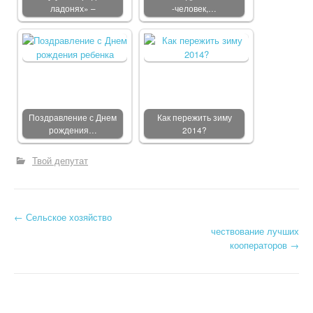
ладонях» –
-человек,…
Поздравление с Днем
Как пережить зиму
рождения…
2014?
Твой депутат
←
Сельское хозяйство
Post navigation
чествование лучших
кооператоров
→