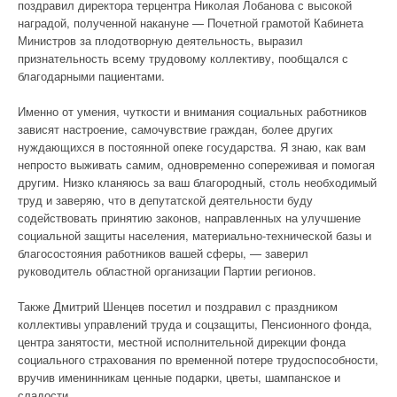
поздравил директора терцентра Николая Лобанова с высокой
наградой, полученной накануне — Почетной грамотой Кабинета
Министров за плодотворную деятельность, выразил
признательность всему трудовому коллективу, пообщался с
благодарными пациентами.
Именно от умения, чуткости и внимания социальных работников
зависят настроение, самочувствие граждан, более других
нуждающихся в постоянной опеке государства. Я знаю, как вам
непросто выживать самим, одновременно сопереживая и помогая
другим. Низко кланяюсь за ваш благородный, столь необходимый
труд и заверяю, что в депутатской деятельности буду
содействовать принятию законов, направленных на улучшение
социальной защиты населения, материально-технической базы и
благосостояния работников вашей сферы, — заверил
руководитель областной организации Партии регионов.
Также Дмитрий Шенцев посетил и поздравил с праздником
коллективы управлений труда и соцзащиты, Пенсионного фонда,
центра занятости, местной исполнительной дирекции фонда
социального страхования по временной потере трудоспособности,
вручив именинникам ценные подарки, цветы, шампанское и
сладости.