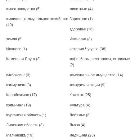
животноводство
(5)
животные
(4)
жилищно-коммунальное хозяйство
Зарожное
(1)
(40)
здоровье
(16)
земля
(5)
Ивановка
(8)
Иваново
(1)
история Чугуева
(38)
Каменная Яруга
(2)
кафе, бары, рестораны, столовые
(2)
кикбоксинг
(3)
коммунальное имущество
(14)
коммунизм
(3)
конкурсы и акции
(9)
Коробочкино
(17)
Кочеток
(25)
криминал
(19)
культура
(4)
Курганская область
(1)
Лебяжье
(3)
Липецкая область
(3)
Львов
(4)
Малиновка
(19)
медицина
(26)